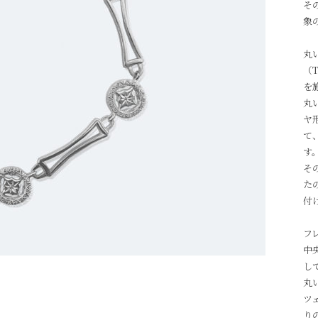
そ
象
丸
（T
を
丸
ヤ
て
す
そ
た
付
フ
中
し
丸
ツ
り