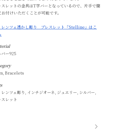
レスレットの金具はT字バーとなっているので、片手で簡
にお付けいただくことが可能です。
ィレンツェ透かし彫り ブレスレット「Stelline」はこ
ら
erial
ルバー925
tegory
m, Bracelets
gs
ィレンツェ彫り, インチジオーネ, ジュエリー, シルバー,
レスレット