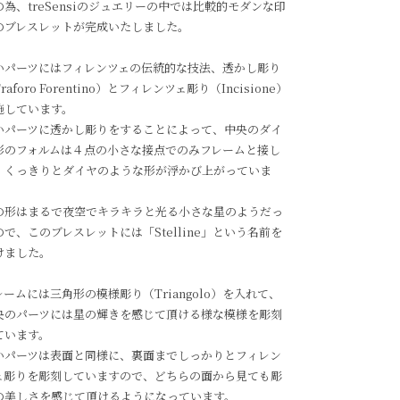
の為、treSensiのジュエリーの中では比較的モダンな印
のブレスレットが完成いたしました。
いパーツにはフィレンツェの伝統的な技法、透かし彫り
raforo Forentino）とフィレンツェ彫り（Incisione）
施しています。
いパーツに透かし彫りをすることによって、中央のダイ
形のフォルムは４点の小さな接点でのみフレームと接し
、くっきりとダイヤのような形が浮かび上がっていま
。
の形はまるで夜空でキラキラと光る小さな星のようだっ
ので、このブレスレットには「Stelline」という名前を
けました。
レームには三角形の模様彫り（Triangolo）を入れて、
央のパーツには星の輝きを感じて頂ける様な模様を彫刻
ています。
いパーツは表面と同様に、裏面までしっかりとフィレン
ェ彫りを彫刻していますので、どちらの面から見ても彫
の美しさを感じて頂けるようになっています。