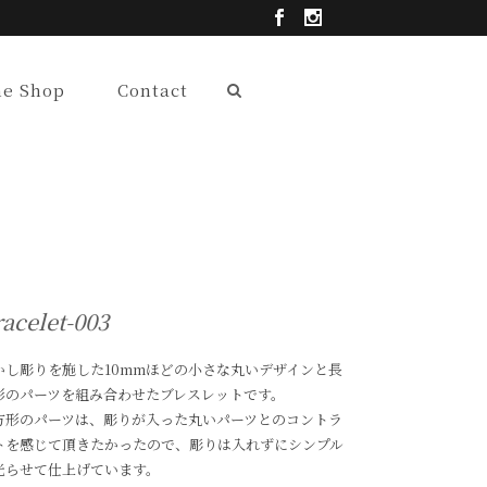
ne Shop
Contact
acelet-003
かし彫りを施した10mmほどの小さな丸いデザインと長
形のパーツを組み合わせたブレスレットです。
方形のパーツは、彫りが入った丸いパーツとのコントラ
トを感じて頂きたかったので、彫りは入れずにシンプル
光らせて仕上げています。