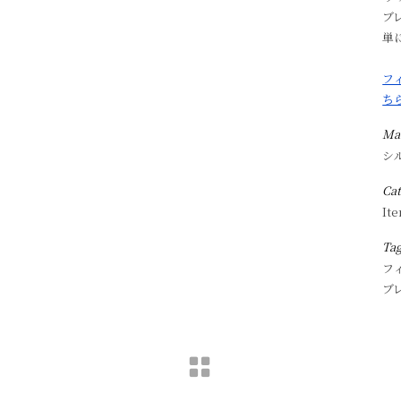
ブ
単
フ
ち
Mat
シ
Ca
Ite
Ta
フ
ブ