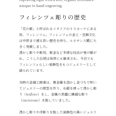
unique to hand engraving.
フィレンツェ彫りの歴史
「花の都」と呼ばれるイタリアのトスカーナにある
街、フィレンツェ。フィレンツェの金工・宝飾文化
は中世まで遡る長い歴史を持ち、ルネサンス期に大
きく発展しました。
透かし彫りや彫刻、彫金など多様な技法が受け継が
れ、こうした伝統は後世にも継承され、今日でも
フィレンツェらしい装飾性をもつジュエリーとして
語られています。
当時の金細工師達は、貴金属を溶かし金づちで叩い
てジュエリーの原型を作り、糸鋸を使って透かし彫
り（traforo）をし、金属の表面に繊細な彫り
（incisione）を施していました。
透かし彫りや洋彫りを施した装飾性の高いジュエリ