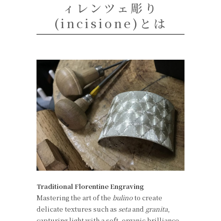
ィレンツェ彫り
(incisione)とは
Traditional Florentine Engraving
Mastering the art of the
bulino
to create
delicate textures such as
seta
and
granita
,
capturing light with a soft, organic brilliance