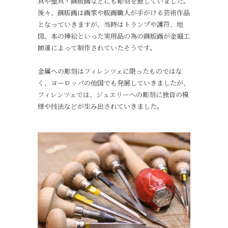
具や聖具・銅版画などにも彫刻を施していました。
後々、銅版画は画家や版画職人が手がける芸術作品
となっていきますが、当時はトランプや護符、地
図、本の挿絵といった実用品の為の銅版画が金細工
師達によって制作されていたそうです。
金属への彫刻はフィレンツェに限ったものではな
く、ヨーロッパの他国でも発展していきましたが、
フィレンツェでは、ジュエリーへの彫刻に独自の模
様や技法などが生み出されていきました。