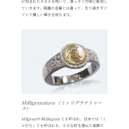
が刻まれたタガネを用いて、真っすぐ均等に彫刻し
ていきます。鏡面の金属とは違って、光り過ぎずソ
フトで優しい輝きを放ちます。
Milligranatura （ミッリグラナトゥー
ラ）
Milgrain
や M
illegrain
とも呼ばれ、日本では「ミ
ル打ち」とも呼ばれる、小さな粒を連ねた装飾で