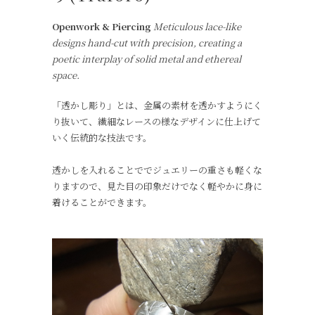
Openwork & Piercing
Meticulous lace-like
designs hand-cut with precision, creating a
poetic interplay of solid metal and ethereal
space.
「透かし彫り」とは、金属の素材を透かすようにく
り抜いて、繊細なレースの様なデザインに仕上げて
いく伝統的な技法です。
透かしを入れることででジュエリーの重さも軽くな
りますので、見た目の印象だけでなく軽やかに身に
着けることができます。