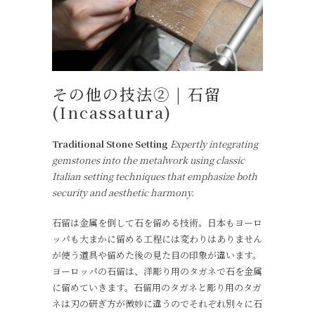
その他の技法② | 石留
(Incassatura)
Traditional Stone Setting
Expertly integrating
gemstones into the metalwork using classic
Italian setting techniques that emphasize both
security and aesthetic harmony.
石留は金属を倒して石を留める技術。日本もヨーロ
ッパも大まかに留める工程には変わりはありません
が使う道具や留めた後の見た目の印象が違います。
ヨーロッパの石留は、洋彫り用のタガネで石を金属
に留めていきます。石留用のタガネと彫り用のタガ
ネは刃の研ぎ方が微妙に違うのでそれぞれ別々に石