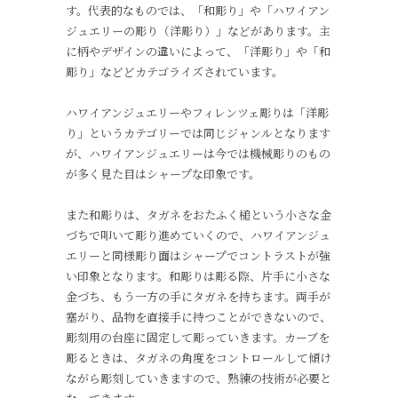
す。代表的なものでは、「和彫り」や「ハワイアン
ジュエリーの彫り（洋彫り）」などがあります。主
に柄やデザインの違いによって、「洋彫り」や「和
彫り」などどカテゴライズされています。
ハワイアンジュエリーやフィレンツェ彫りは「洋彫
り」というカテゴリーでは同じジャンルとなります
が、ハワイアンジュエリーは今では機械彫りのもの
が多く見た目はシャープな印象です。
また和彫りは、タガネをおたふく槌という小さな金
づちで叩いて彫り進めていくので、ハワイアンジュ
エリーと同様彫り面はシャープでコントラストが強
い印象となります。和彫りは彫る際、片手に小さな
金づち、もう一方の手にタガネを持ちます。両手が
塞がり、品物を直接手に持つことができないので、
彫刻用の台座に固定して彫っていきます。カーブを
彫るときは、タガネの角度をコントロールして傾け
ながら彫刻していきますので、熟練の技術が必要と