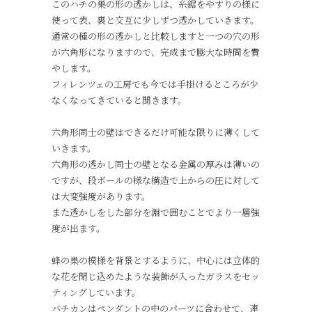
このハチの巣の形の透かしは、糸鋸をやすりの様に
使って表、裏と交互に少しずつ透かしていきます。
通常の種の形の透かしと比較しますと一つの穴の形
が六角形になりますので、完成まで膨大な時間を費
やします。
フィレンツェの工房でも今では手掛けるところが少
なくなってきていると聞きます。
六角形同士の壁はできるだけ可能な限りに薄くして
いきます。
六角形の透かし同士の壁となる金属の厚みは薄いの
ですが、段ボールの様な構造で上からの圧に対して
は大変強度があります。
また透かしをした部分を淵で囲むことでより一層強
度が出ます。
蜂の巣の模様を背景とするように、中心には立体的
な花を閉じ込めたような装飾が入ったガラスをセッ
ティングしています。
バチカンはペンダントの中のパーツに合わせて、連