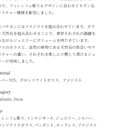
ので、フィレンツェ彫りもデザインに合わせてモダンな
クスチャー模様を彫刻しました。
たバチカンにはアメジストを組み合わせています。ガラ
と天然石を組み合わせることで、素材それぞれの価値を
めながらジュエリーにボリュームを持たせています。
作りのガラスと、自然の産物である天然石の色合いやテ
スチャーの違い、それぞれを楽しんで感じて頂けるジュ
リーが完成しました。
erial
ルバー925、ボロシリケイトガラス、アメジスト
tegory
ndants, Item
gs
ィレンツェ彫り, インチジオーネ, ジュエリー, シルバー,
ロシリケイトガラス, ペンダント, ネックレス, アメジスト