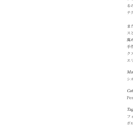
る
テ
ま
ス
高
手
ク
エ
Mat
シ
Ca
Pe
Ta
フ
ボ