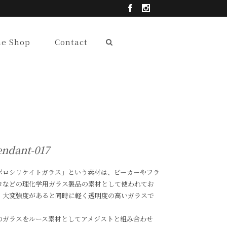
ne Shop
Contact
endant-017
ボロシリケイトガラス」という素材は、ビーカーやフラ
コなどの理化学用ガラス製品の素材として使われてお
、大変強度があると同時に軽く透明度の高いガラスで
。
のガラスをルース素材としてアメジストと組み合わせ