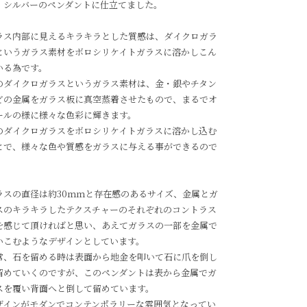
、シルバーのペンダントに仕立てました。
ラス内部に見えるキラキラとした質感は、ダイクロガラ
というガラス素材をボロシリケイトガラスに溶かしこん
いる為です。
のダイクロガラスというガラス素材は、金・銀やチタン
どの金属をガラス板に真空蒸着させたもので、まるでオ
ールの様に様々な色彩に輝きます。
のダイクロガラスをボロシリケイトガラスに溶かし込む
とで、様々な色や質感をガラスに与える事ができるので
。
ラスの直径は約30ｍｍと存在感のあるサイズ、金属とガ
スのキラキラしたテクスチャーのそれぞれのコントラス
を感じて頂ければと思い、あえてガラスの一部を金属で
いこむようなデザインとしています。
常、石を留める時は表面から地金を叩いて石に爪を倒し
留めていくのですが、このペンダントは表から金属でガ
スを覆い背面へと倒して留めています。
ザインがモダンでコンテンポラリーな雰囲気となってい