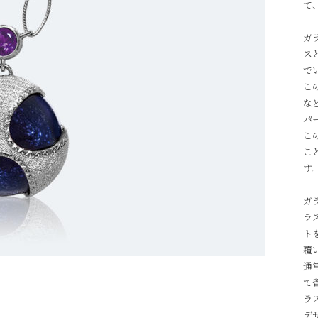
て
ガ
ス
で
こ
な
パ
こ
こ
す
ガ
ラ
ト
覆
通
て
ラ
デ