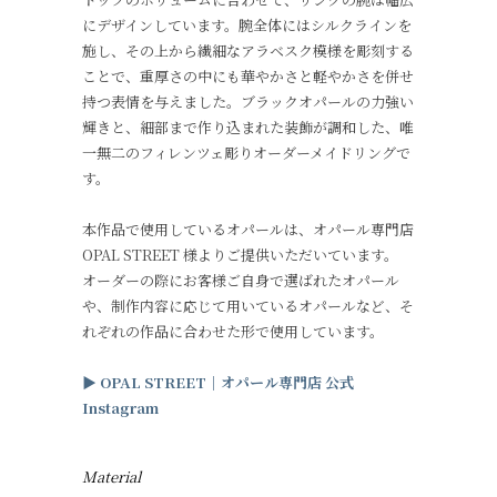
にデザインしています。腕全体にはシルクラインを
施し、その上から繊細なアラベスク模様を彫刻する
ことで、重厚さの中にも華やかさと軽やかさを併せ
持つ表情を与えました。ブラックオパールの力強い
輝きと、細部まで作り込まれた装飾が調和した、唯
一無二のフィレンツェ彫りオーダーメイドリングで
す。
本作品で使用しているオパールは、オパール専門店
OPAL STREET 様よりご提供いただいています。
オーダーの際にお客様ご自身で選ばれたオパール
や、制作内容に応じて用いているオパールなど、そ
れぞれの作品に合わせた形で使用しています。
▶︎
OPAL STREET
｜オパール専門店
公式
Instagram
Material