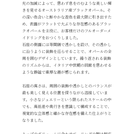
光の加減によって、思わず息をのむような美しい輝
きを見せるオーストラリア産ブラックオパール。そ
の深い色合いと鮮やかな遊色を最大限に引き出すた
め、表面がフラットで大ぶりな存在感のあるブラッ
クオパールを主役に、お客様だけのフルオーダーメ
イドリングをおつくりしました。
石座の側面には等間隔で透かしを設け、その透かし
に沿うように装飾を巡らせることで、オパールの全
周を囲むデザインとしています。繰り返される装飾
のリズムからは、イタリア中世期の回廊を思わせる
ような静謐で重厚な趣が感じられます。
石座の高さは、周囲の装飾や透かしとのバランスが
最も美しく見える位置を探りながら溶接していま
す。小さなジュエリーという限られたスケールの中
でも、高低差や奥行きを意識して構成することで、
視覚的な立体感と確かな存在感を備えた仕上がりと
なりました。
トップのボリュームに合わせて、リングの腕は幅広