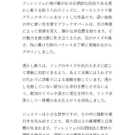
フィレンツェに受け継がれる伝統的な技法である透
かし彫りを取り入れたリングに、オーストラリア産
ブラックオパールをセットした作品です。深い地色
の中に青い光を宿すブラックオパールは、光の角度
によって表情を変え、静かな存在感を放ちます。そ
の魅力を最大限に引き立てるため、石のサイズや高
さ、指に着けた際のバランスを丁寧に見極めながら
デザインしました。
透かし彫りは、リングのサイズや石の大きさに応じ
て柔軟に対応できるよう、あえて全周には入れずそ
の代わりに洋彫りによる装飾を施しています。透か
しを施していない部分にも余白を感じさせないよ
う、彫刻のリズムや深さに変化を持たせ、リング全
体として一体感のある仕上がりを目指しました。
ジュエリーは小さな世界ですが、その中に陰影や奥
行きを生み出すことで、見た目以上の重厚感と立体
感が生まれます。フィレンツェの伝統技法と素材の
個性を融合させ、細部にまで意識を行き届かせた、