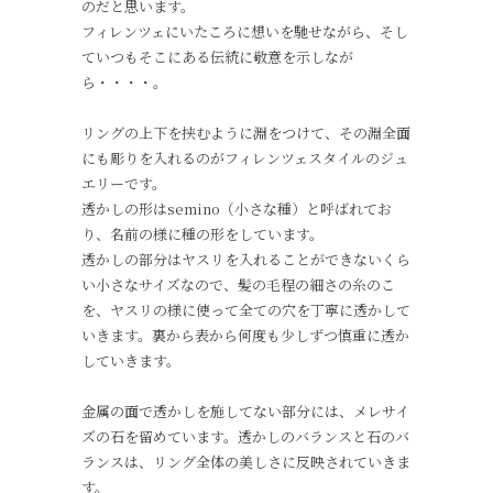
のだと思います。
フィレンツェにいたころに想いを馳せながら、そし
ていつもそこにある伝統に敬意を示しなが
ら・・・・。
リングの上下を挟むように淵をつけて、その淵全面
にも彫りを入れるのがフィレンツェスタイルのジュ
エリーです。
透かしの形はsemino（小さな種）と呼ばれてお
り、名前の様に種の形をしています。
透かしの部分はヤスリを入れることができないくら
い小さなサイズなので、髪の毛程の細さの糸のこ
を、ヤスリの様に使って全ての穴を丁寧に透かして
いきます。裏から表から何度も少しずつ慎重に透か
していきます。
金属の面で透かしを施してない部分には、メレサイ
ズの石を留めています。透かしのバランスと石のバ
ランスは、リング全体の美しさに反映されていきま
す。