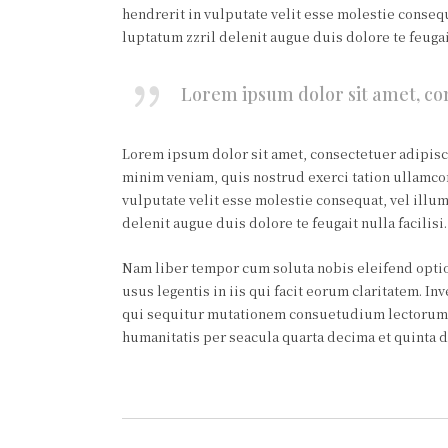
hendrerit in vulputate velit esse molestie consequ
luptatum zzril delenit augue duis dolore te feugai
Lorem ipsum dolor sit amet, co
Lorem ipsum dolor sit amet, consectetuer adipisc
minim veniam, quis nostrud exerci tation ullamcor
vulputate velit esse molestie consequat, vel illum
delenit augue duis dolore te feugait nulla facilisi.
Nam liber tempor cum soluta nobis eleifend optio
usus legentis in iis qui facit eorum claritatem. I
qui sequitur mutationem consuetudium lectorum. 
humanitatis per seacula quarta decima et quinta 