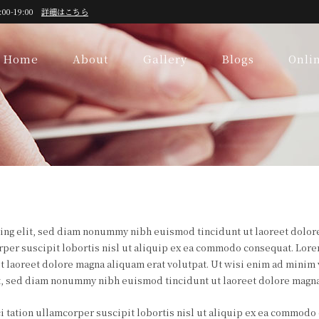
:00-19:00
詳細はこちら
Home
About
Gallery
Blogs
Onli
ing elit, sed diam nonummy nibh euismod tincidunt ut laoreet dolore
rper suscipit lobortis nisl ut aliquip ex ea commodo consequat. Lore
 laoreet dolore magna aliquam erat volutpat. Ut wisi enim ad minim v
it, sed diam nonummy nibh euismod tincidunt ut laoreet dolore magna
 tation ullamcorper suscipit lobortis nisl ut aliquip ex ea commodo