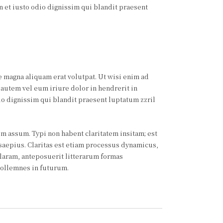
an et iusto odio dignissim qui blandit praesent
 magna aliquam erat volutpat. Ut wisi enim ad
autem vel eum iriure dolor in hendrerit in
dio dignissim qui blandit praesent luptatum zzril
 assum. Typi non habent claritatem insitam; est
 saepius. Claritas est etiam processus dynamicus,
aram, anteposuerit litterarum formas
sollemnes in futurum.