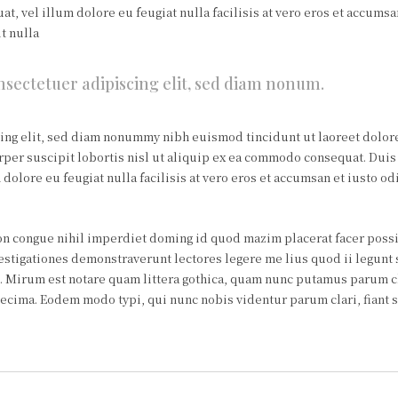
at, vel illum dolore eu feugiat nulla facilisis at vero eros et accums
t nulla
nsectetuer adipiscing elit, sed diam nonum.
ing elit, sed diam nonummy nibh euismod tincidunt ut laoreet dolore
per suscipit lobortis nisl ut aliquip ex ea commodo consequat. Duis 
 dolore eu feugiat nulla facilisis at vero eros et accumsan et iusto o
n congue nihil imperdiet doming id quod mazim placerat facer possim
nvestigationes demonstraverunt lectores legere me lius quod ii legunt
Mirum est notare quam littera gothica, quam nunc putamus parum cl
decima. Eodem modo typi, qui nunc nobis videntur parum clari, fiant 