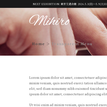
NEXT EXHIBITION: 東京交通会館 2026.5.3(日)～5.9(土)11
Transparent Menu
Lorem ipsum dolor sit amet, consectetuer adipisc
minim veniam, quis nostrud exerci tation ullamco
elit, sed diam nonummy nibh euismod tincidunt ut
ipsum dolor sit amet, consectetuer adipiscing el
Ut wisi enim ad minim veniam, quis nostrud exerci