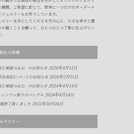
々の創作では独自の感性を生かしたオリジナルジュエリ
を展開。ご希望に応じて、世界に一つだけのオーダーメ
ドジュエリーもお作りしています。
ュエリーを手にしてくださる方の心に、小さな幸せと豊
さが届くことを願って、ひとつひとつ丁寧に仕上げてい
す。
最近の投稿
2026年4月11日
と娘展 vol.4』 のお知らせ
2026年2月11日
家名表記についてのお知らせ
2024年4月14日
と娘展 vol.3』 のお知らせ
2024年4月14日
ィレンツェ彫りのバングル
2022年10月16日
人展終了致しました
カテゴリー