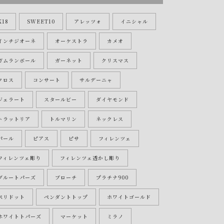
K18
SWEET10
アレッツォ
イニシャル
インチジオーネ
オーケストラ
カメオ
ガムランボール
ガーネット
クリスマス
クロス
コンサート
サルデーニャ
ジェラート
スタールビー
ダイヤモンド
トラットリア
トルマリン
ネックレス
パール
ピアス
ピサ
フィレンツェ
フィレンツェ彫り
フィレンツェ透かし彫り
ブルートパーズ
ブローチ
プラチナ900
ペリドット
ペンダントトップ
ホワイトゴールド
ホワイトトパーズ
マーケット
ミラノ