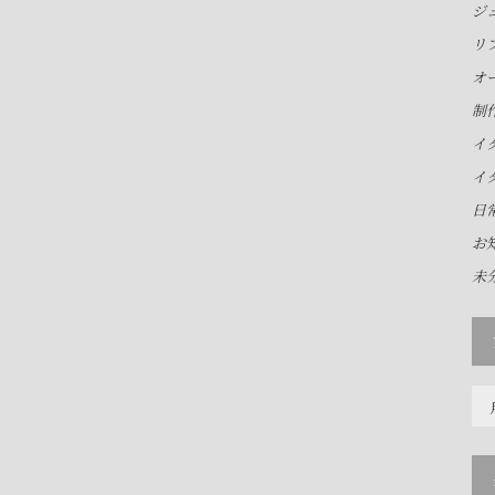
ジ
リ
オ
制
イ
イ
日
お
未
ア
ー
カ
イ