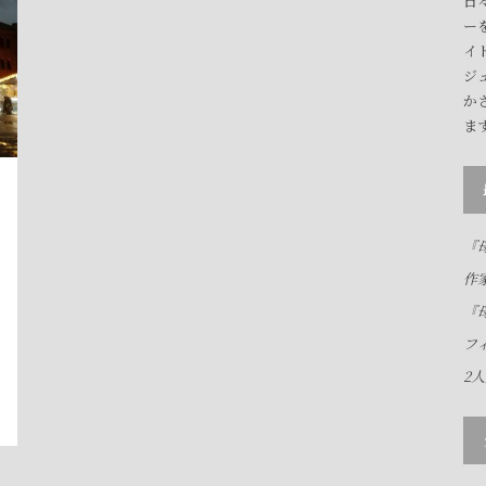
日
ー
イ
ジ
か
ま
『母
作
『母
フ
2