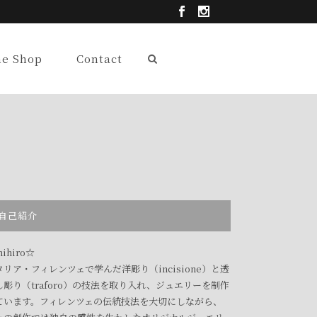
ne Shop
Contact
自己紹介
ihiro☆
タリア・フィレンツェで学んだ洋彫り（incisione）と透
し彫り（traforo）の技法を取り入れ、ジュエリーを制作
ています。フィレンツェの伝統技法を大切にしながら、