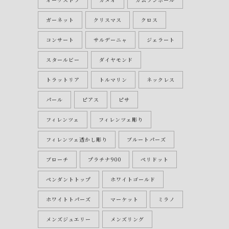
ガーネット
クリスマス
クロス
コンサート
サルデーニャ
ジェラート
スタールビー
ダイヤモンド
トラットリア
トルマリン
ネックレス
パール
ピアス
ピサ
フィレンツェ
フィレンツェ彫り
フィレンツェ透かし彫り
ブルートパーズ
ブローチ
プラチナ900
ペリドット
ペンダントトップ
ホワイトゴールド
ホワイトトパーズ
マーケット
ミラノ
メンズジュエリー
メンズリング