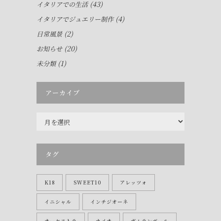
(43)
イタリアでの生活
(4)
イタリアでジュエリー制作
(2)
日常風景
(20)
お知らせ
(1)
未分類
アーカイブ
ア
ー
カ
イ
タグ
ブ
K18
SWEET10
アレッツォ
イニシャル
インチジオーネ
オーケストラ
カメオ
ガムランボール