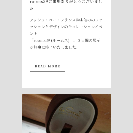
rooms39ご来場ありがとうございまし
た
アッシュ・ペー・フランス㈱主催ののファ
ッションとデザインのキュレーションイベ
ント
「rooms39 (ルームス)」、３日間の展示
が無事に終了いたしました。
READ MORE