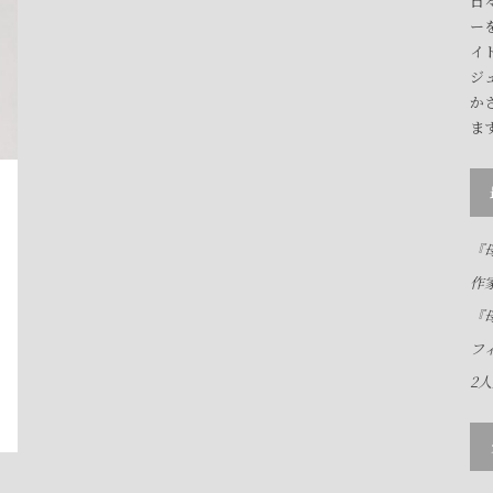
日
ー
イ
ジ
か
ま
『母
作
『母
フ
2