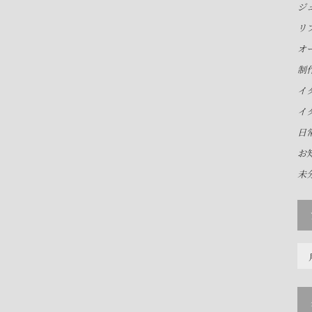
ジ
リ
オ
制
イ
イ
日
お
未
ア
ー
カ
イ