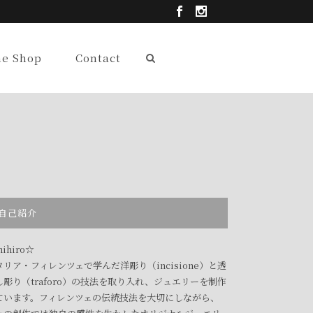
ne Shop
Contact
自己紹介
ihiro☆
タリア・フィレンツェで学んだ洋彫り（incisione）と透
し彫り（traforo）の技法を取り入れ、ジュエリーを制作
ています。フィレンツェの伝統技法を大切にしながら、