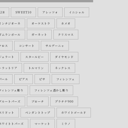
K18
SWEET10
アレッツォ
イニシャル
インチジオーネ
オーケストラ
カメオ
ガムランボール
ガーネット
クリスマス
クロス
コンサート
サルデーニャ
ジェラート
スタールビー
ダイヤモンド
トラットリア
トルマリン
ネックレス
パール
ピアス
ピサ
フィレンツェ
フィレンツェ彫り
フィレンツェ透かし彫り
ブルートパーズ
ブローチ
プラチナ900
ペリドット
ペンダントトップ
ホワイトゴールド
ホワイトトパーズ
マーケット
ミラノ