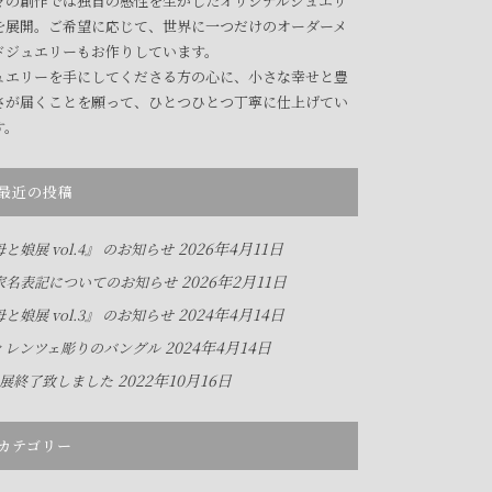
々の創作では独自の感性を生かしたオリジナルジュエリ
を展開。ご希望に応じて、世界に一つだけのオーダーメ
ドジュエリーもお作りしています。
ュエリーを手にしてくださる方の心に、小さな幸せと豊
さが届くことを願って、ひとつひとつ丁寧に仕上げてい
す。
最近の投稿
2026年4月11日
と娘展 vol.4』 のお知らせ
2026年2月11日
家名表記についてのお知らせ
2024年4月14日
と娘展 vol.3』 のお知らせ
2024年4月14日
ィレンツェ彫りのバングル
2022年10月16日
人展終了致しました
カテゴリー