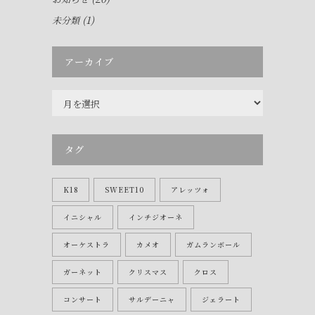
(1)
未分類
アーカイブ
ア
ー
カ
イ
タグ
ブ
K18
SWEET10
アレッツォ
イニシャル
インチジオーネ
オーケストラ
カメオ
ガムランボール
ガーネット
クリスマス
クロス
コンサート
サルデーニャ
ジェラート