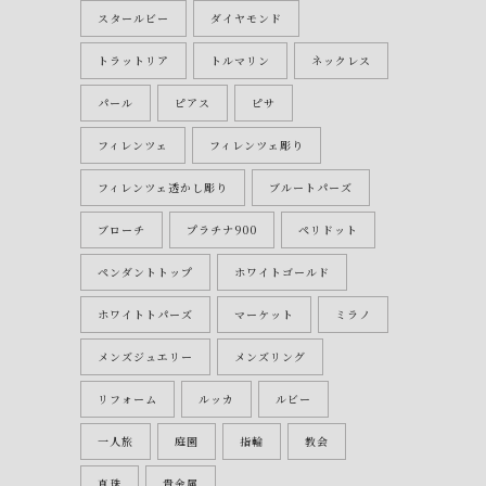
スタールビー
ダイヤモンド
トラットリア
トルマリン
ネックレス
パール
ピアス
ピサ
フィレンツェ
フィレンツェ彫り
フィレンツェ透かし彫り
ブルートパーズ
ブローチ
プラチナ900
ペリドット
ペンダントトップ
ホワイトゴールド
ホワイトトパーズ
マーケット
ミラノ
メンズジュエリー
メンズリング
リフォーム
ルッカ
ルビー
一人旅
庭園
指輪
教会
真珠
貴金属