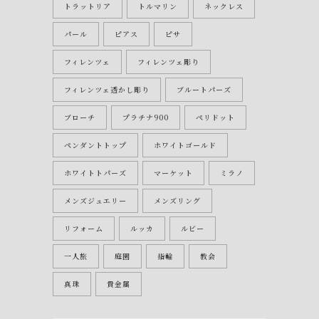
トラットリア
トルマリン
ネックレス
パール
ピアス
ピサ
フィレンツェ
フィレンツェ彫り
フィレンツェ透かし彫り
ブルートパーズ
ブローチ
プラチナ900
ペリドット
ペンダントトップ
ホワイトゴールド
ホワイトトパーズ
マーケット
ミラノ
メンズジュエリー
メンズリング
リフォーム
ルッカ
ルビー
一人旅
庭園
指輪
教会
真珠
貴金属