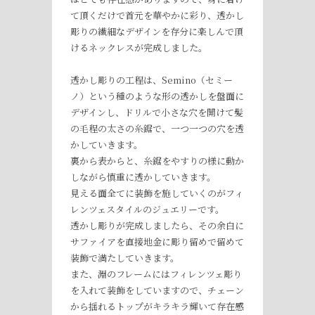
て頂くだけで首元を華やかに彩り、透かし
彫りの繊細なデザインを存分に楽しんで頂
けるネックレスが完成しました。
透かし彫りの工程は、Semino（セミー
ノ）という種のような形の透かしを盤面に
デザインし、ドリルで小さな穴を開けて髪
の毛程の太さの糸鋸で、一つ一つの穴を透
かしていきます。
裏から表からと、糸鋸をやすりの様に動か
しながら慎重に透かしていきます。
見える面全てに装飾を施していくのがフィ
レンツェスタイルのジュエリーです。
透かし彫りが完成しましたら、その余白に
サファイアを直接地金に彫り留めで留めて
装飾で満たしていきます。
また、淵のフレームにはフィレンツェ彫り
を入れて装飾をしていますので、チェーン
から揺れるトップがキラキラ輝いて存在感