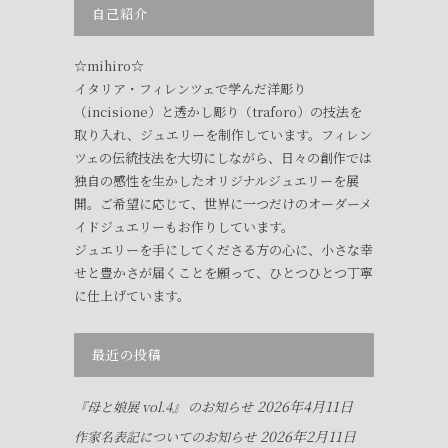
自己紹介
☆mihiro☆
イタリア・フィレンツェで学んだ洋彫り
（incisione）と透かし彫り（traforo）の技法を
取り入れ、ジュエリーを制作しています。フィレン
ツェの伝統技法を大切にしながら、日々の創作では
独自の感性を生かしたオリジナルジュエリーを展
開。ご希望に応じて、世界に一つだけのオーダーメ
イドジュエリーもお作りしています。
ジュエリーを手にしてくださる方の心に、小さな幸
せと豊かさが届くことを願って、ひとつひとつ丁寧
に仕上げています。
最近の投稿
2026年4月11日
『母と娘展 vol.4』 のお知らせ
2026年2月11日
作家名表記についてのお知らせ