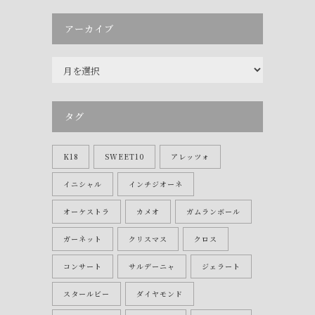
アーカイブ
ア
ー
カ
イ
タグ
ブ
K18
SWEET10
アレッツォ
イニシャル
インチジオーネ
オーケストラ
カメオ
ガムランボール
ガーネット
クリスマス
クロス
コンサート
サルデーニャ
ジェラート
スタールビー
ダイヤモンド