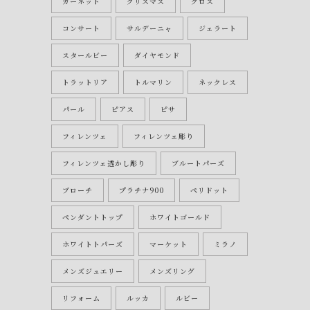
ガーネット
クリスマス
クロス
コンサート
サルデーニャ
ジェラート
スタールビー
ダイヤモンド
トラットリア
トルマリン
ネックレス
パール
ピアス
ピサ
フィレンツェ
フィレンツェ彫り
フィレンツェ透かし彫り
ブルートパーズ
ブローチ
プラチナ900
ペリドット
ペンダントトップ
ホワイトゴールド
ホワイトトパーズ
マーケット
ミラノ
メンズジュエリー
メンズリング
リフォーム
ルッカ
ルビー