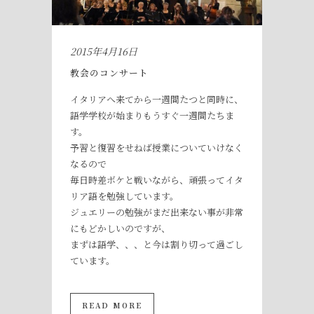
2015年4月16日
教会のコンサート
イタリアへ来てから一週間たつと同時に、
語学学校が始まりもうすぐ一週間たちま
す。
予習と復習をせねば授業についていけなく
なるので
毎日時差ボケと戦いながら、頑張ってイタ
リア語を勉強しています。
ジュエリーの勉強がまだ出来ない事が非常
にもどかしいのですが、
まずは語学、、、と今は割り切って過ごし
ています。
READ MORE