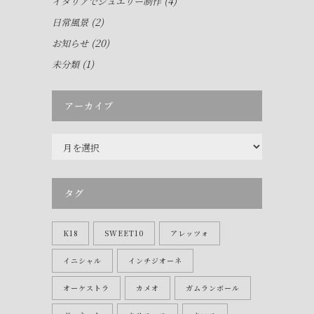
(4)
イタリアでジュエリー制作
(2)
日常風景
(20)
お知らせ
(1)
未分類
アーカイブ
ア
ー
カ
イ
タグ
ブ
K18
SWEET10
アレッツォ
イニシャル
インチジオーネ
オーケストラ
カメオ
ガムランボール