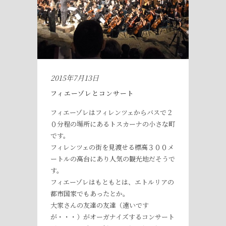
2015年7月13日
フィエーゾレとコンサート
フィエーゾレはフィレンツェからバスで２
０分程の場所にあるトスカーナの小さな町
です。
フィレンツェの街を見渡せる標高３００メ
ートルの高台にあり人気の観光地だそうで
す。
フィエーゾレはもともとは、エトルリアの
都市国家でもあったとか。
大家さんの友達の友達（遠いです
が・・・）がオーガナイズするコンサート