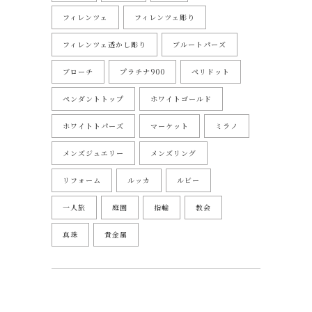
フィレンツェ
フィレンツェ彫り
フィレンツェ透かし彫り
ブルートパーズ
ブローチ
プラチナ900
ペリドット
ペンダントトップ
ホワイトゴールド
ホワイトトパーズ
マーケット
ミラノ
メンズジュエリー
メンズリング
リフォーム
ルッカ
ルビー
一人旅
庭園
指輪
教会
真珠
貴金属