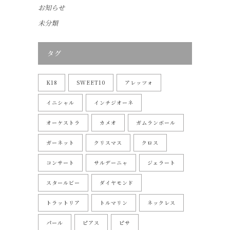
お知らせ
未分類
タグ
K18
SWEET10
アレッツォ
イニシャル
インチジオーネ
オーケストラ
カメオ
ガムランボール
ガーネット
クリスマス
クロス
コンサート
サルデーニャ
ジェラート
スタールビー
ダイヤモンド
トラットリア
トルマリン
ネックレス
パール
ピアス
ピサ