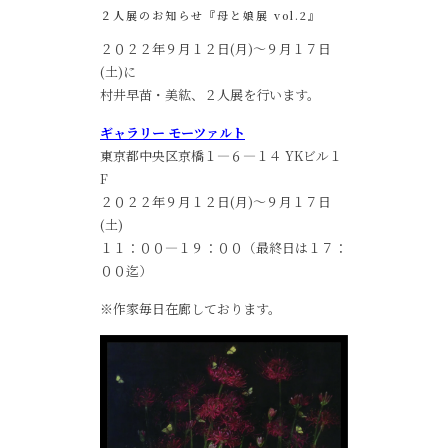
２人展のお知らせ『母と娘展 vol.2』
２０２２年９月１２日(月)～９月１７日
(土)に
村井早苗・美紘、２人展を行います。
ギャラリー モーツァルト
東京都中央区京橋１―６―１４ YKビル１
F
２０２２年９月１２日(月)～９月１７日
(土)
１１：００―１９：００（最終日は１７：
００迄）
※作家毎日在廊しております。