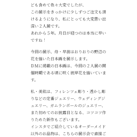
ども含めて色々大変でしたが、
この展示をきっかけに少しずつご注文も頂
けるようになり、私にとっても大変思い出
深い２人展です。
あれから５年。月日が経つのは本当に早い
ですね！
今回の展示、母・早苗はおりおりの野辺の
花を描いた日本画を展示します。
ＤＭに掲載の日本画は、今回の２人展の開
催時期である頃に咲く彼岸花を描いていま
す。
私・美紘は、フィレンツェ彫り・透かし彫
りなどの定番ジュエリー、ウェディングジ
ュエリー、ガムランボールのジュエリー、
また初めてのお披露目となる、コツコツ作
りためた新作もございます。
インスタでご紹介しているオーダーメイド
以外のお品物は、こちらの展示会で直接ご