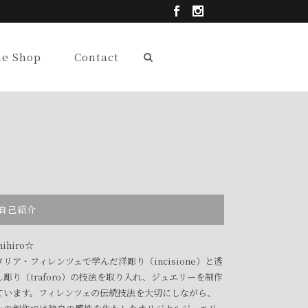
ne Shop
Contact
自己紹介
ihiro☆
タリア・フィレンツェで学んだ洋彫り（incisione）と透
し彫り（traforo）の技法を取り入れ、ジュエリーを制作
ています。フィレンツェの伝統技法を大切にしながら、