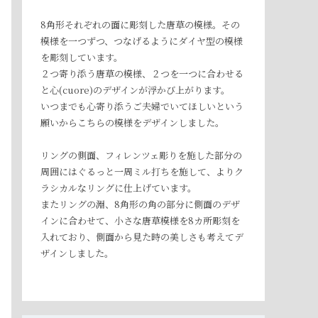
8角形それぞれの面に彫刻した唐草の模様。その
模様を一つずつ、つなげるようにダイヤ型の模様
を彫刻しています。
２つ寄り添う唐草の模様、２つを一つに合わせる
と心(cuore)のデザインが浮かび上がります。
いつまでも心寄り添うご夫婦でいてほしいという
願いからこちらの模様をデザインしました。
リングの側面、フィレンツェ彫りを施した部分の
周囲にはぐるっと一周ミル打ちを施して、よりク
ラシカルなリングに仕上げています。
またリングの淵、8角形の角の部分に側面のデザ
インに合わせて、小さな唐草模様を8カ所彫刻を
入れており、側面から見た時の美しさも考えてデ
ザインしました。