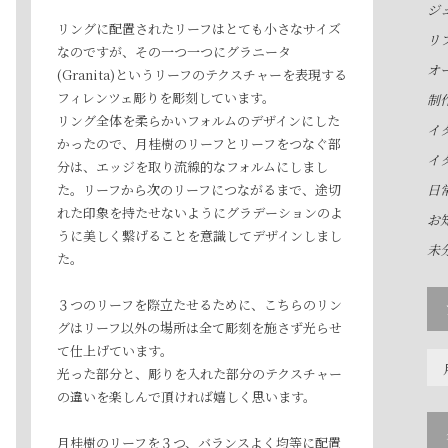
ジ
リングに配置されたリーフはとても小さなサイズ
リ
なのですが、その一つ一つにグラニータ
オ
(Granita)というリーフのテクスチャーを表現する
フィレンツェ彫りを彫刻しています。
制
リング全体を柔らかいフォルムのデザインにした
イ
かったので、月桂樹のリーフとリーフをつなぐ部
イ
分は、エッジを取り流線的なフォルムにしまし
た。リーフから次のリーフにつながるまで、途切
日
れた印象を持たせないようにグラデーションのよ
お
うに美しく繋げることを意識してデザインしまし
未
た。
３つのリーフを際立たせるために、こちらのリン
グはリーフ以外の場所は全て彫刻を施さず光らせ
て仕上げています。
ア
光った部分と、彫りを入れた部分のテクスチャー
ー
の違いを楽しんで頂ければ嬉しく思います。
カ
イ
月桂樹のリーフを３つ、バランスよく均等に配置