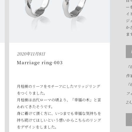
日
ー
イ
ジ
か
ま
2020年11月8日
Marriage ring-003
『母
作
『母
月桂樹のリーフをモチーフにしたマリッジリング
をつくりました。
フ
月桂樹は古代ローマの頃より、「幸福の木」と言
2
われてきたそうです。
身に着けて頂く方に、いつまでも幸福な気持ちを
持ち続けてほしいという想いからこちらのリング
をデザインをしました。