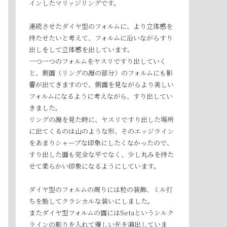
インしたマリッジリングです。
連続させたダイヤ型のフォルムに、より立体感を
持たせたいと考えて、フォルムに沿いながらすり
出しをして立体感を出しています。
一つ一つのフォルムをヤスリですり出していく
と、側面（リングの淵の部分）のフォルムにも影
響が出てきますので、側面を見ながらより美しい
フォルムになるように考えながら、すり出してい
きました。
リングの淵を見た時に、ヤスリですり出した場所
に出てくるのは山のような形、そのエッジライン
をあまりシャープな印象にしたくなかったので、
すり出した面も完全な平でなく、少し丸みを持た
せて柔らかい印象になるようにしています。
ダイヤ型のフォルムの周りには粒の装飾、ミル打
ちを施してクラシカルな装いにしました。
またダイヤ型フォルムの面にはSetaというシルク
ラインの彫りを入れて優しい光を演出していま