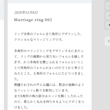
2020年11月8日
Marriage ring-002
リング全体のフォルムを八角形にデザインした、
クラシカルなマリッジリングです。
多角形のマリッジリングをデザインするにあたっ
て、リングの淵側から見た丸いフォルムを崩しす
ぎず、かつ多角形を感じられるフォルムというこ
とで何角形のフォルムがよいのだろうかと考えて
みたところ、８角形のフォルムにたどりつきまし
た。
側面それぞれの平らな面には、教会の装飾のよう
なフィレンツェ彫りを彫刻しています。
また8角形の角の部分はエッジを無くしたかった
ので、柔らかく丸みを持たせるようにクボミをつ
けました。