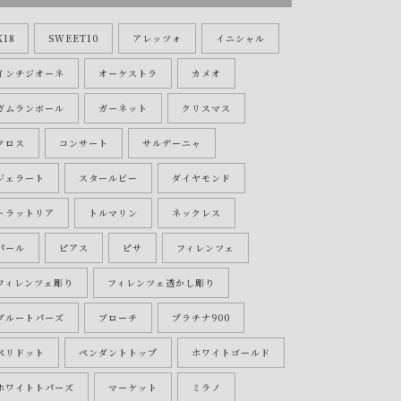
K18
SWEET10
アレッツォ
イニシャル
インチジオーネ
オーケストラ
カメオ
ガムランボール
ガーネット
クリスマス
クロス
コンサート
サルデーニャ
ジェラート
スタールビー
ダイヤモンド
トラットリア
トルマリン
ネックレス
パール
ピアス
ピサ
フィレンツェ
フィレンツェ彫り
フィレンツェ透かし彫り
ブルートパーズ
ブローチ
プラチナ900
ペリドット
ペンダントトップ
ホワイトゴールド
ホワイトトパーズ
マーケット
ミラノ