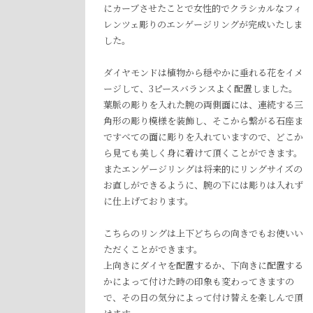
にカーブさせたことで女性的でクラシカルなフィ
レンツェ彫りのエンゲージリングが完成いたしま
した。
ダイヤモンドは植物から穏やかに垂れる花をイメ
ージして、3ピースバランスよく配置しました。
葉脈の彫りを入れた腕の両側面には、連続する三
角形の彫り模様を装飾し、そこから繋がる石座ま
ですべての面に彫りを入れていますので、どこか
ら見ても美しく身に着けて頂くことができます。
またエンゲージリングは将来的にリングサイズの
お直しができるように、腕の下には彫りは入れず
に仕上げております。
こちらのリングは上下どちらの向きでもお使いい
ただくことができます。
上向きにダイヤを配置するか、下向きに配置する
かによって付けた時の印象も変わってきますの
で、その日の気分によって付け替えを楽しんで頂