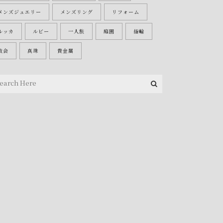
メンズジュエリー
メンズリング
リフォーム
ルッカ
ルビー
一人旅
庭園
指輪
教会
真珠
貴金属