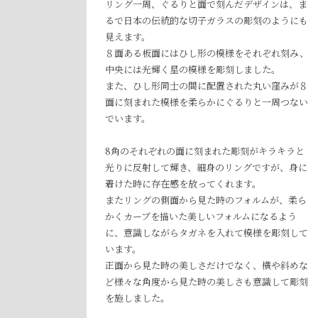
リング一周、ぐるりと面で刻んだデザインは、ま
るで日本の伝統的な切子ガラスの彫刻のようにも
見えます。
８面ある板面にはひし形の模様をそれぞれ刻み、
中央には光輝く星の模様を彫刻しました。
また、ひし形同士の間に配置された丸い窪みが８
面に刻まれた模様を柔らかにぐるりと一周つない
でいます。
8角のそれぞれの面に刻まれた彫刻がキラキラと
光りに反射して輝き、細身のリングですが、身に
着けた時に存在感を放ってくれます。
またリングの側面から見た時のフォルムが、柔ら
かくカーブを描いた美しいフォルムになるよう
に、意識しながらタガネを入れて模様を彫刻して
います。
正面から見た時の美しさだけでなく、横や斜めな
ど様々な角度から見た時の美しさも意識して彫刻
を施しました。