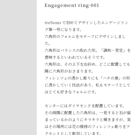
Engagement ring-001
treSensi で初めてデザインしたエンゲージリン
グ第一号になります。
六角形のフォルムをモチーフにデザインしまし
た。
六角形はバランスの取れた形。「調和・安定」を
意味するといわれているそうです。
六角形は、その上下左右斜め、どこに配置しても
隣に六角形がおさまります。
フィレンツェの透かし彫りにも「ハチの巣」の形
に透かしていく技法があり、私もモチーフとして
はとても好きなフォルムです。
センターにはダイヤモンドを配置しています。
その両隣に配置した六角形は、一見すると石が留
まっているかのようにキラキラと輝きますが、実
はその場所には花の模様のフィレンツェ彫りをア
クセントとして彫刻しています。