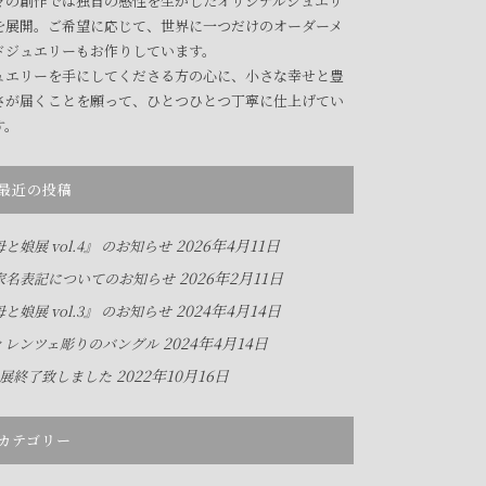
々の創作では独自の感性を生かしたオリジナルジュエリ
を展開。ご希望に応じて、世界に一つだけのオーダーメ
ドジュエリーもお作りしています。
ュエリーを手にしてくださる方の心に、小さな幸せと豊
さが届くことを願って、ひとつひとつ丁寧に仕上げてい
す。
最近の投稿
2026年4月11日
と娘展 vol.4』 のお知らせ
2026年2月11日
家名表記についてのお知らせ
2024年4月14日
と娘展 vol.3』 のお知らせ
2024年4月14日
ィレンツェ彫りのバングル
2022年10月16日
人展終了致しました
カテゴリー