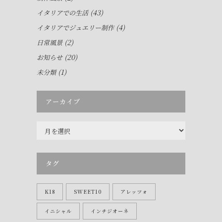
(43)
イタリアでの生活
(4)
イタリアでジュエリー制作
(2)
日常風景
(20)
お知らせ
(1)
未分類
アーカイブ
ア
ー
カ
イ
タグ
ブ
K18
SWEET10
アレッツォ
イニシャル
インチジオーネ