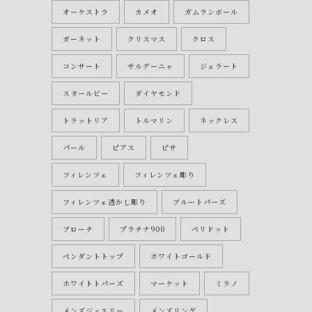
オーケストラ
カメオ
ガムランボール
ガーネット
クリスマス
クロス
コンサート
サルデーニャ
ジェラート
スタールビー
ダイヤモンド
トラットリア
トルマリン
ネックレス
パール
ピアス
ピサ
フィレンツェ
フィレンツェ彫り
フィレンツェ透かし彫り
ブルートパーズ
ブローチ
プラチナ900
ペリドット
ペンダントトップ
ホワイトゴールド
ホワイトトパーズ
マーケット
ミラノ
メンズジュエリー
メンズリング