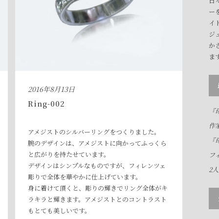
日
ー
イ
ジ
か
ま
2016年8月13日
Ring-002
『母
作
アメジストのシルバーリングをつくりました。
『母
腕のデザインは、アメジストに向かってふっくら
と広がりを持たせています。
フ
デザインはシンプルなものですが、フィレンツェ
2
彫りで全体を華やかに仕上げています。
身に着けて頂くと、彫りの輝きでリング全体がキ
ラキラと輝きます。アメジストとのコントラスト
もとても美しいです。