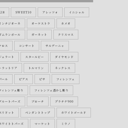
K18
SWEET10
アレッツォ
イニシャル
インチジオーネ
オーケストラ
カメオ
ガムランボール
ガーネット
クリスマス
クロス
コンサート
サルデーニャ
ジェラート
スタールビー
ダイヤモンド
トラットリア
トルマリン
ネックレス
パール
ピアス
ピサ
フィレンツェ
フィレンツェ彫り
フィレンツェ透かし彫り
ブルートパーズ
ブローチ
プラチナ900
ペリドット
ペンダントトップ
ホワイトゴールド
ホワイトトパーズ
マーケット
ミラノ