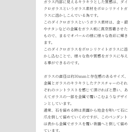
ガラス内部に見えるキラキラとした質感は、ダイ
クロガラスというガラス素材をボロシリケイトガ
ラスに溶かしこんでいる為です。
このダイクロガラスというガラス素材は、金・銀
やチタンなどの金属をガラス板に真空蒸着させた
もので、まるでオパールの様に様々な色彩に輝き
ます。
このダイクロガラスをボロシリケイトガラスに溶
かし込むことで、様々な色や質感をガラスに与え
る事ができるのです。
ガラスの直径は約30ｍｍと存在感のあるサイズ、
金属とガラスのキラキラしたテクスチャーのそれ
ぞれのコントラストを感じて頂ければと思い、あ
えてガラスの一部を金属で覆いこむようなデザイ
ンとしています。
通常、石を留める時は表面から地金を叩いて石に
爪を倒して留めていくのですが、このペンダント
は表から金属でガラスを覆い背面へと倒して留め
ています。