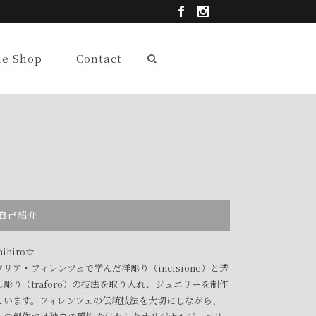
ne Shop
Contact
自己紹介
ihiro☆
タリア・フィレンツェで学んだ洋彫り（incisione）と透
し彫り（traforo）の技法を取り入れ、ジュエリーを制作
ています。フィレンツェの伝統技法を大切にしながら、