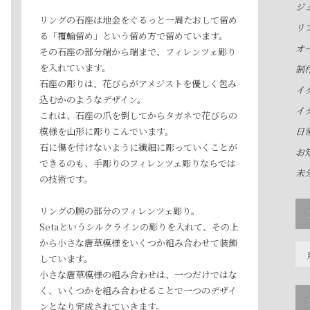
ジ
リングの石座は地金をぐるっと一周たおして留め
リ
る「覆輪留め」という留め方で留めています。
オ
その石座の部分端から端まで、フィレンツェ彫り
を入れています。
制
石座の彫りは、花びらがアメジストを優しく包み
イ
込むかのようなデザイン。
イ
これは、石座の爪を倒してからタガネで花びらの
模様を山形に彫りこんでいます。
日
石に傷を付けないように繊細に彫っていくことが
お
できるのも、手彫りのフィレンツェ彫りならでは
未
の技術です。
リングの腕の部分のフィレンツェ彫り。
Setaというシルクラインの彫りを入れて、その上
から小さな唐草模様をいくつか組み合わせて装飾
ア
しています。
ー
小さな唐草模様の組み合わせは、一つだけではな
カ
く、いくつかを組み合わせることで一つのデザイ
イ
ンとなり完成されていきます。