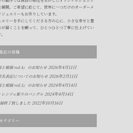
々の創作では独自の感性を生かしたオリジナルジュエリ
を展開。ご希望に応じて、世界に一つだけのオーダーメ
ドジュエリーもお作りしています。
ュエリーを手にしてくださる方の心に、小さな幸せと豊
さが届くことを願って、ひとつひとつ丁寧に仕上げてい
す。
最近の投稿
2026年4月11日
と娘展 vol.4』 のお知らせ
2026年2月11日
家名表記についてのお知らせ
2024年4月14日
と娘展 vol.3』 のお知らせ
2024年4月14日
ィレンツェ彫りのバングル
2022年10月16日
人展終了致しました
カテゴリー