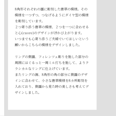
8角形それぞれの面に彫刻した唐草の模様。その
模様を一つずつ、つなげるようにダイヤ型の模様
を彫刻しています。
２つ寄り添う唐草の模様、２つを一つに合わせる
と心(cuore)のデザインが浮かび上がります。
いつまでも心寄り添うご夫婦でいてほしいという
願いからこちらの模様をデザインしました。
リングの側面、フィレンツェ彫りを施した部分の
周囲にはぐるっと一周ミル打ちを施して、よりク
ラシカルなリングに仕上げています。
またリングの淵、8角形の角の部分に側面のデザ
インに合わせて、小さな唐草模様を8カ所彫刻を
入れており、側面から見た時の美しさも考えてデ
ザインしました。