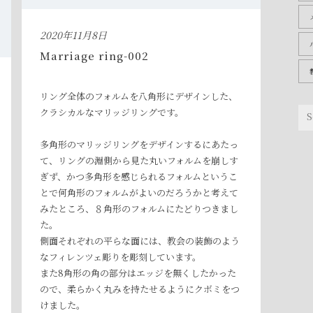
2020年11月8日
Marriage ring-002
リング全体のフォルムを八角形にデザインした、
クラシカルなマリッジリングです。
多角形のマリッジリングをデザインするにあたっ
て、リングの淵側から見た丸いフォルムを崩しす
ぎず、かつ多角形を感じられるフォルムというこ
とで何角形のフォルムがよいのだろうかと考えて
みたところ、８角形のフォルムにたどりつきまし
た。
側面それぞれの平らな面には、教会の装飾のよう
なフィレンツェ彫りを彫刻しています。
また8角形の角の部分はエッジを無くしたかった
ので、柔らかく丸みを持たせるようにクボミをつ
けました。