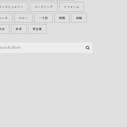
メンズジュエリー
メンズリング
リフォーム
ルッカ
ルビー
一人旅
庭園
指輪
教会
真珠
貴金属