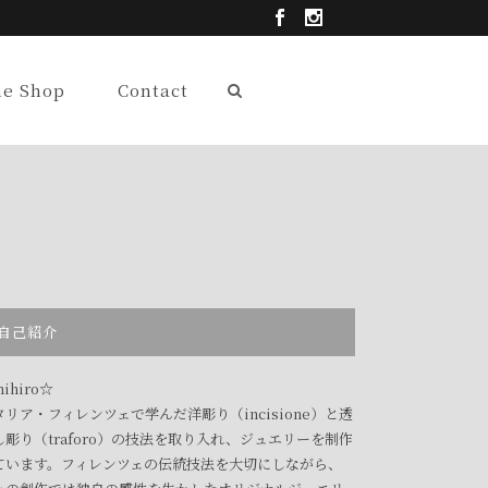
ne Shop
Contact
自己紹介
ihiro☆
タリア・フィレンツェで学んだ洋彫り（incisione）と透
し彫り（traforo）の技法を取り入れ、ジュエリーを制作
ています。フィレンツェの伝統技法を大切にしながら、