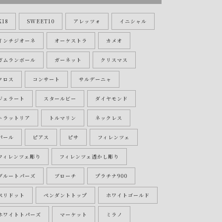
K18
SWEET10
アレッツォ
イニシャル
インチジオーネ
オーケストラ
カメオ
ガムランボール
ガーネット
クリスマス
クロス
コンサート
サルデーニャ
ジェラート
スタールビー
ダイヤモンド
トラットリア
トルマリン
ネックレス
パール
ピアス
ピサ
フィレンツェ
フィレンツェ彫り
フィレンツェ透かし彫り
ブルートパーズ
ブローチ
プラチナ900
ペリドット
ペンダントトップ
ホワイトゴールド
ホワイトトパーズ
マーケット
ミラノ