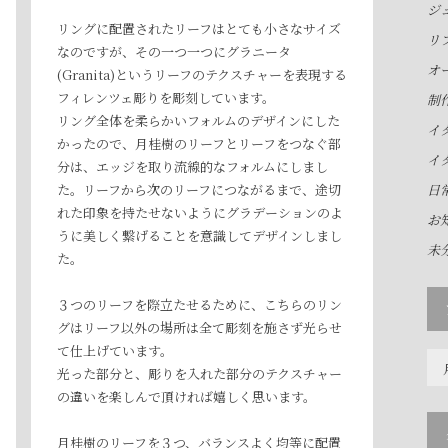
ジ
リングに配置されたリーフはとても小さなサイズ
リ
なのですが、その一つ一つにグラニータ
オ
(Granita)というリーフのテクスチャーを表現する
フィレンツェ彫りを彫刻しています。
制
リング全体を柔らかいフォルムのデザインにした
イ
かったので、月桂樹のリーフとリーフをつなぐ部
イ
分は、エッジを取り流線的なフォルムにしまし
た。リーフから次のリーフにつながるまで、途切
日
れた印象を持たせないようにグラデーションのよ
お
うに美しく繋げることを意識してデザインしまし
未
た。
３つのリーフを際立たせるために、こちらのリン
グはリーフ以外の場所は全て彫刻を施さず光らせ
て仕上げています。
ア
光った部分と、彫りを入れた部分のテクスチャー
ー
の違いを楽しんで頂ければ嬉しく思います。
カ
イ
月桂樹のリーフを３つ、バランスよく均等に配置