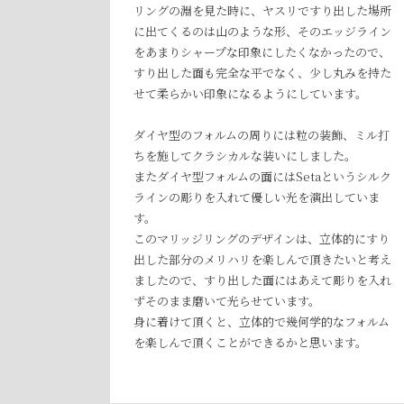
リングの淵を見た時に、ヤスリですり出した場所
に出てくるのは山のような形、そのエッジライン
をあまりシャープな印象にしたくなかったので、
すり出した面も完全な平でなく、少し丸みを持た
せて柔らかい印象になるようにしています。
ダイヤ型のフォルムの周りには粒の装飾、ミル打
ちを施してクラシカルな装いにしました。
またダイヤ型フォルムの面にはSetaというシルク
ラインの彫りを入れて優しい光を演出していま
す。
このマリッジリングのデザインは、立体的にすり
出した部分のメリハリを楽しんで頂きたいと考え
ましたので、すり出した面にはあえて彫りを入れ
ずそのまま磨いて光らせています。
身に着けて頂くと、立体的で幾何学的なフォルム
を楽しんで頂くことができるかと思います。