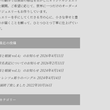
々の創作では独自の感性を生かしたオリジナルジュエリ
を展開。ご希望に応じて、世界に一つだけのオーダーメ
ドジュエリーもお作りしています。
ュエリーを手にしてくださる方の心に、小さな幸せと豊
さが届くことを願って、ひとつひとつ丁寧に仕上げてい
す。
最近の投稿
2026年4月11日
と娘展 vol.4』 のお知らせ
2026年2月11日
家名表記についてのお知らせ
2024年4月14日
と娘展 vol.3』 のお知らせ
2024年4月14日
ィレンツェ彫りのバングル
2022年10月16日
人展終了致しました
カテゴリー