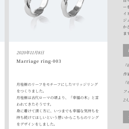
日
ー
イ
ジ
か
ま
2020年11月8日
Marriage ring-003
『母
作
『母
月桂樹のリーフをモチーフにしたマリッジリング
をつくりました。
フ
月桂樹は古代ローマの頃より、「幸福の木」と言
2
われてきたそうです。
身に着けて頂く方に、いつまでも幸福な気持ちを
持ち続けてほしいという想いからこちらのリング
をデザインをしました。