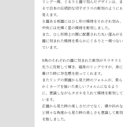
リング一周、ぐるりと面で刻んだデザインは、ま
るで日本の伝統的な切子ガラスの彫刻のようにも
見えます。
８面ある板面にはひし形の模様をそれぞれ刻み、
中央には光輝く星の模様を彫刻しました。
また、ひし形同士の間に配置された丸い窪みが８
面に刻まれた模様を柔らかにぐるりと一周つない
でいます。
8角のそれぞれの面に刻まれた彫刻がキラキラと
光りに反射して輝き、細身のリングですが、身に
着けた時に存在感を放ってくれます。
またリングの側面から見た時のフォルムが、柔ら
かくカーブを描いた美しいフォルムになるよう
に、意識しながらタガネを入れて模様を彫刻して
います。
正面から見た時の美しさだけでなく、横や斜めな
ど様々な角度から見た時の美しさも意識して彫刻
を施しました。