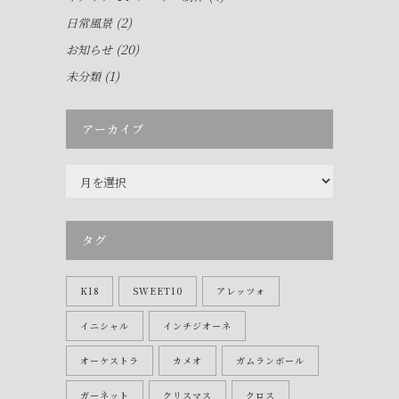
(2)
日常風景
(20)
お知らせ
(1)
未分類
アーカイブ
ア
ー
カ
イ
タグ
ブ
K18
SWEET10
アレッツォ
イニシャル
インチジオーネ
オーケストラ
カメオ
ガムランボール
ガーネット
クリスマス
クロス