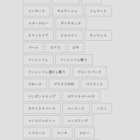
コンサート
サルデーニャ
ジェラート
スタールビー
ダイヤモンド
トラットリア
トルマリン
ネックレス
パール
ピアス
ピサ
フィレンツェ
フィレンツェ彫り
フィレンツェ透かし彫り
ブルートパーズ
ブローチ
プラチナ900
ペリドット
ペンダントトップ
ホワイトゴールド
ホワイトトパーズ
マーケット
ミラノ
メンズジュエリー
メンズリング
リフォーム
ルッカ
ルビー