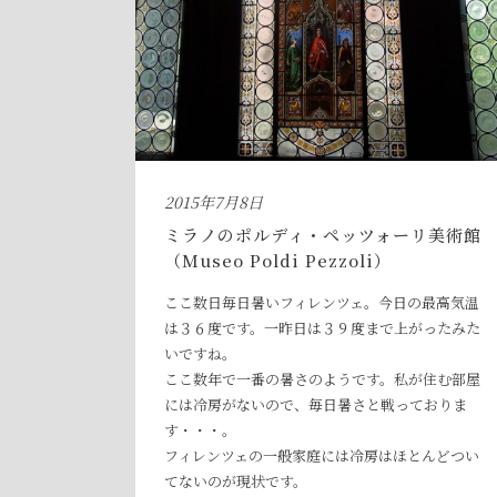
2015年7月8日
ミラノのポルディ・ペッツォーリ美術館
（Museo Poldi Pezzoli）
ここ数日毎日暑いフィレンツェ。今日の最高気温
は３６度です。一昨日は３９度まで上がったみた
いですね。
ここ数年で一番の暑さのようです。私が住む部屋
には冷房がないので、毎日暑さと戦っておりま
す・・・。
フィレンツェの一般家庭には冷房はほとんどつい
てないのが現状です。