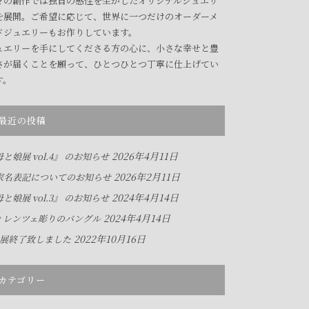
々の創作では独自の感性を生かしたオリジナルジュエリ
を展開。ご希望に応じて、世界に一つだけのオーダーメ
ドジュエリーもお作りしています。
ュエリーを手にしてくださる方の心に、小さな幸せと豊
さが届くことを願って、ひとつひとつ丁寧に仕上げてい
す。
最近の投稿
2026年4月11日
と娘展 vol.4』 のお知らせ
2026年2月11日
家名表記についてのお知らせ
2024年4月14日
と娘展 vol.3』 のお知らせ
2024年4月14日
ィレンツェ彫りのバングル
2022年10月16日
人展終了致しました
カテゴリー