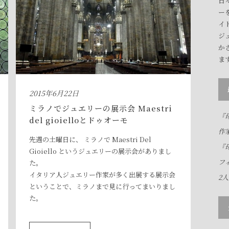
日
ー
イ
ジ
か
ま
2015年6月22日
ミラノでジュエリーの展示会 Maestri
『母
del gioielloとドゥオーモ
作
先週の土曜日に、 ミラノで Maestri Del
『母
Gioiello というジュエリーの展示会がありまし
フ
た。
イタリア人ジュエリー作家が多く出展する展示会
2
ということで、ミラノまで見に行ってまいりまし
た。