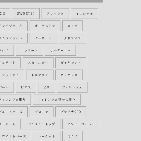
K18
SWEET10
アレッツォ
イニシャル
インチジオーネ
オーケストラ
カメオ
ガムランボール
ガーネット
クリスマス
クロス
コンサート
サルデーニャ
ジェラート
スタールビー
ダイヤモンド
トラットリア
トルマリン
ネックレス
パール
ピアス
ピサ
フィレンツェ
フィレンツェ彫り
フィレンツェ透かし彫り
ブルートパーズ
ブローチ
プラチナ900
ペリドット
ペンダントトップ
ホワイトゴールド
ホワイトトパーズ
マーケット
ミラノ