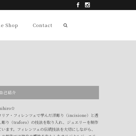
ne Shop
Contact
自己紹介
ihiro☆
タリア・フィレンツェで学んだ洋彫り（incisione）と透
し彫り（traforo）の技法を取り入れ、ジュエリーを制作
ています。フィレンツェの伝統技法を大切にしながら、