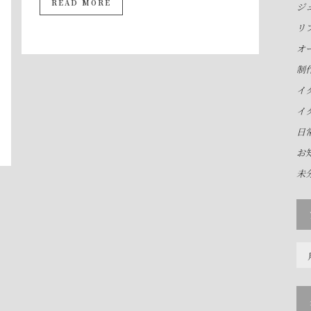
READ MORE
ジ
リ
オ
制
イ
イ
日
お
未
ア
ー
カ
イ