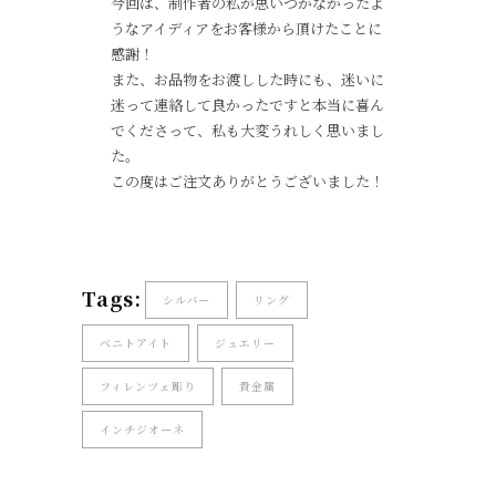
今回は、制作者の私が思いつかなかったよ
うなアイディアをお客様から頂けたことに
感謝！
また、お品物をお渡しした時にも、迷いに
迷って連絡して良かったですと本当に喜ん
でくださって、私も大変うれしく思いまし
た。
この度はご注文ありがとうございました！
Tags:
シルバー
リング
ベニトアイト
ジュエリー
フィレンツェ彫り
貴金属
インチジオーネ