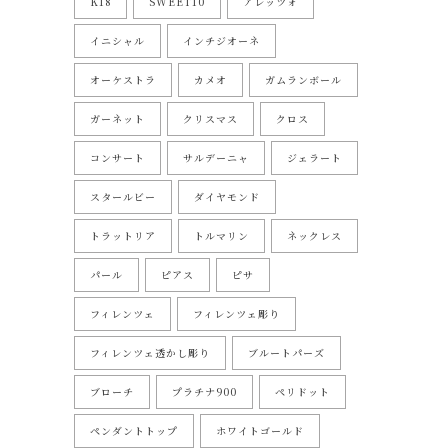
K18
SWEET10
アレッツォ
イニシャル
インチジオーネ
オーケストラ
カメオ
ガムランボール
ガーネット
クリスマス
クロス
コンサート
サルデーニャ
ジェラート
スタールビー
ダイヤモンド
トラットリア
トルマリン
ネックレス
パール
ピアス
ピサ
フィレンツェ
フィレンツェ彫り
フィレンツェ透かし彫り
ブルートパーズ
ブローチ
プラチナ900
ペリドット
ペンダントトップ
ホワイトゴールド