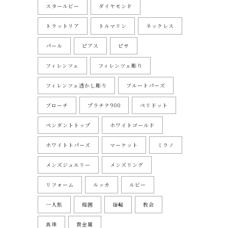
スタールビー
ダイヤモンド
トラットリア
トルマリン
ネックレス
パール
ピアス
ピサ
フィレンツェ
フィレンツェ彫り
フィレンツェ透かし彫り
ブルートパーズ
ブローチ
プラチナ900
ペリドット
ペンダントトップ
ホワイトゴールド
ホワイトトパーズ
マーケット
ミラノ
メンズジュエリー
メンズリング
リフォーム
ルッカ
ルビー
一人旅
庭園
指輪
教会
真珠
貴金属