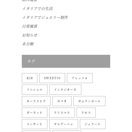
イタリアでの生活
イタリアでジュエリー制作
日常風景
お知らせ
未分類
タグ
K18
SWEET10
アレッツォ
イニシャル
インチジオーネ
オーケストラ
カメオ
ガムランボール
ガーネット
クリスマス
クロス
コンサート
サルデーニャ
ジェラート