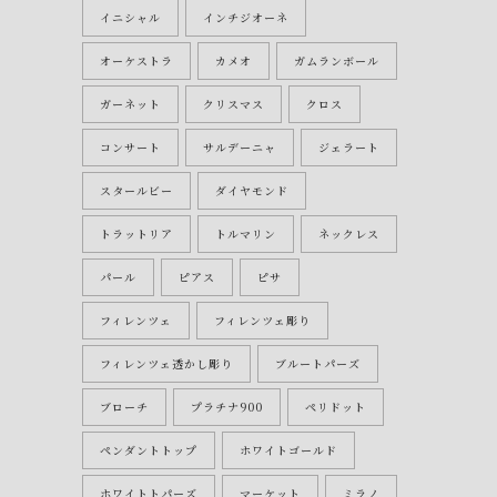
イニシャル
インチジオーネ
オーケストラ
カメオ
ガムランボール
ガーネット
クリスマス
クロス
コンサート
サルデーニャ
ジェラート
スタールビー
ダイヤモンド
トラットリア
トルマリン
ネックレス
パール
ピアス
ピサ
フィレンツェ
フィレンツェ彫り
フィレンツェ透かし彫り
ブルートパーズ
ブローチ
プラチナ900
ペリドット
ペンダントトップ
ホワイトゴールド
ホワイトトパーズ
マーケット
ミラノ