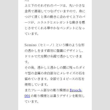
上と下のそれぞれのパーツは、丸い小さな
金具で連結してつなげていますので、身に
つけて頂くと体の動きに合わせて上下のパ
ーツが、ユラユラとエレガントな動きを感
じさせてくれる華やかなペンダントになっ
ています。
Semino（セミーノ）という種のような形
の透かしをまず最初に盤面にデザインし、
ドリルで穴を開け糸鋸で透かしていきま
す。
その後、透かしと透かしの間に残ったダイ
ヤ型の金属の余白部分にメレサイズの石を
留めていきます。全部で３４ピースの石を
使用しています。
またフレーム部分の彫り模様は
Brooch-
001
の彫り模様とは違うデザインを彫刻し
ています。