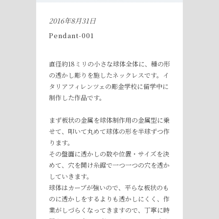
2016年8月31日
Pendant-001
直径約18ミリの小さな球体全体に、種の形
の透かし彫りを施したネックレスです。イ
タリアフィレンツェの彫金学校に留学中に
制作した作品です。
まず板状の金属を球体制作用の金属型に乗
せて、叩いて丸めて球体の形を半球ずつ作
ります。
その盤面に透かしの数や位置・サイズを決
めて、穴を開け糸鋸で一つ一つの穴を透か
していきます。
球体はカーブが強いので、平らな板状のも
のに透かしをするよりも透かしにくく、作
業がしづらくなってきますので、丁寧に時