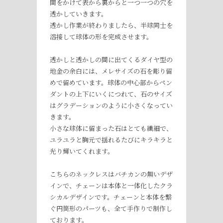
間をかけて表から裏からと一つ一つの穴を
透かしていきます。
透かし作業が終わりましたら、半球同士を
溶接して球体の形を完成させます。
透かしと透かしの間に出てくるダイヤ型の
地金の余白には、メレサイズの石を彫り留
めで留めています。球体の中心部からペン
ダントの上下にいくにつれて、石のサイズ
はグラデーションのように小さくなってい
きます。
小さな球体に留まった石はとても繊細で、
ユラユラと胸元で揺れるたびにキラキラと
光り輝いてくれます。
こちらのネックレスはバチカンの無いデザ
インで、チェーンは本体と一体化したクラ
シカルデザインです。チェーンと本体を繋
ぐ円筒形のパーツも、全て手作りで制作し
ております。