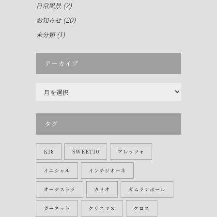
(2)
日常風景
(20)
お知らせ
(1)
未分類
アーカイブ
ア
ー
カ
イ
タグ
ブ
K18
SWEET10
アレッツォ
イニシャル
インチジオーネ
オーケストラ
カメオ
ガムランボール
ガーネット
クリスマス
クロス