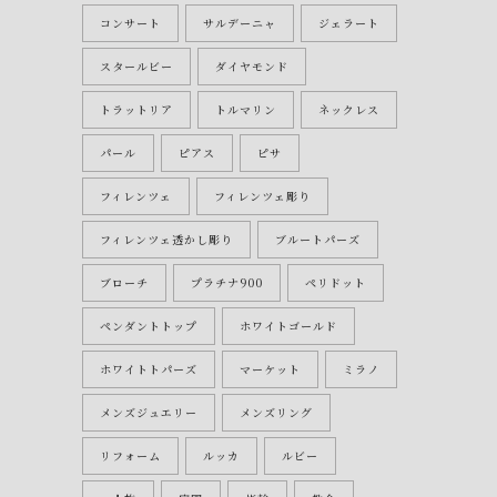
コンサート
サルデーニャ
ジェラート
スタールビー
ダイヤモンド
トラットリア
トルマリン
ネックレス
パール
ピアス
ピサ
フィレンツェ
フィレンツェ彫り
フィレンツェ透かし彫り
ブルートパーズ
ブローチ
プラチナ900
ペリドット
ペンダントトップ
ホワイトゴールド
ホワイトトパーズ
マーケット
ミラノ
メンズジュエリー
メンズリング
リフォーム
ルッカ
ルビー