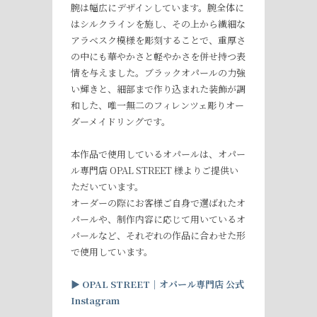
腕は幅広にデザインしています。腕全体に
はシルクラインを施し、その上から繊細な
アラベスク模様を彫刻することで、重厚さ
の中にも華やかさと軽やかさを併せ持つ表
情を与えました。ブラックオパールの力強
い輝きと、細部まで作り込まれた装飾が調
和した、唯一無二のフィレンツェ彫りオー
ダーメイドリングです。
本作品で使用しているオパールは、オパー
ル専門店 OPAL STREET 様よりご提供い
ただいています。
オーダーの際にお客様ご自身で選ばれたオ
パールや、制作内容に応じて用いているオ
パールなど、それぞれの作品に合わせた形
で使用しています。
▶︎
OPAL STREET
｜オパール専門店
公式
Instagram