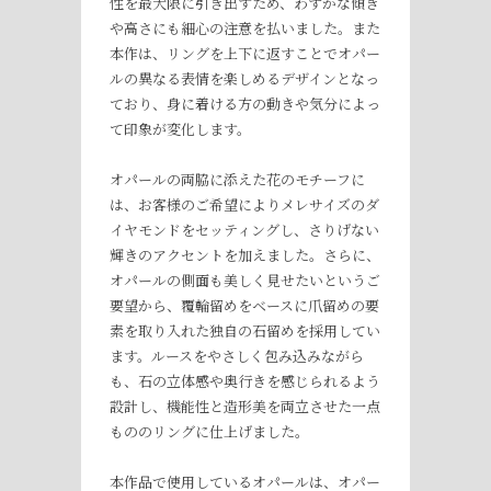
性を最大限に引き出すため、わずかな傾き
や高さにも細心の注意を払いました。また
本作は、リングを上下に返すことでオパー
ルの異なる表情を楽しめるデザインとなっ
ており、身に着ける方の動きや気分によっ
て印象が変化します。
オパールの両脇に添えた花のモチーフに
は、お客様のご希望によりメレサイズのダ
イヤモンドをセッティングし、さりげない
輝きのアクセントを加えました。さらに、
オパールの側面も美しく見せたいというご
要望から、覆輪留めをベースに爪留めの要
素を取り入れた独自の石留めを採用してい
ます。ルースをやさしく包み込みながら
も、石の立体感や奥行きを感じられるよう
設計し、機能性と造形美を両立させた一点
もののリングに仕上げました。
本作品で使用しているオパールは、オパー