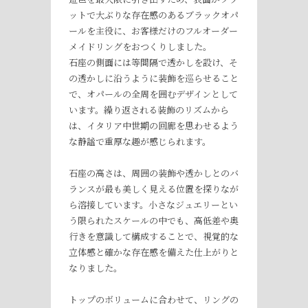
ットで大ぶりな存在感のあるブラックオパ
ールを主役に、お客様だけのフルオーダー
メイドリングをおつくりしました。
石座の側面には等間隔で透かしを設け、そ
の透かしに沿うように装飾を巡らせること
で、オパールの全周を囲むデザインとして
います。繰り返される装飾のリズムから
は、イタリア中世期の回廊を思わせるよう
な静謐で重厚な趣が感じられます。
石座の高さは、周囲の装飾や透かしとのバ
ランスが最も美しく見える位置を探りなが
ら溶接しています。小さなジュエリーとい
う限られたスケールの中でも、高低差や奥
行きを意識して構成することで、視覚的な
立体感と確かな存在感を備えた仕上がりと
なりました。
トップのボリュームに合わせて、リングの