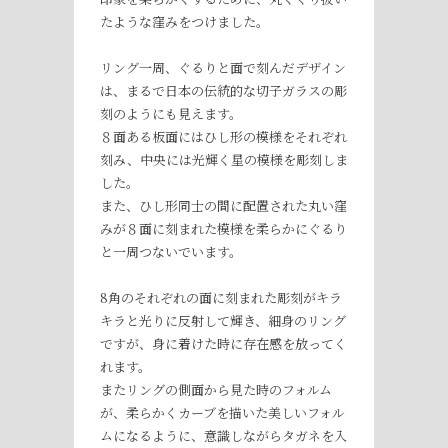
たような窪みをつけました。
リング一周、ぐるりと面で刻んだデザイン
は、まるで日本の伝統的な切子ガラスの彫
刻のようにも見えます。
８面ある板面にはひし形の模様をそれぞれ
刻み、中央には光輝く星の模様を彫刻しま
した。
また、ひし形同士の間に配置された丸い窪
みが８面に刻まれた模様を柔らかにぐるり
と一周つないでいます。
8角のそれぞれの面に刻まれた彫刻がキラ
キラと光りに反射して輝き、細身のリング
ですが、身に着けた時に存在感を放ってく
れます。
またリングの側面から見た時のフォルム
が、柔らかくカーブを描いた美しいフォル
ムになるように、意識しながらタガネを入