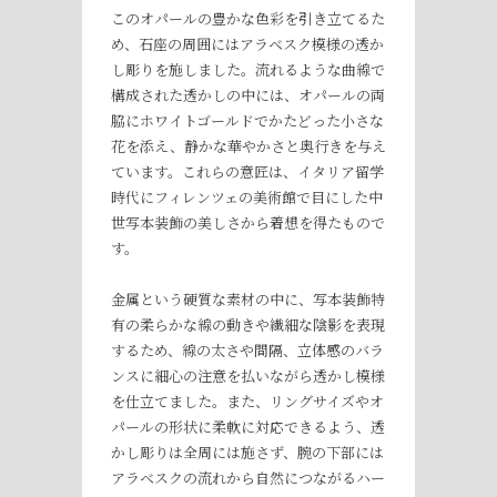
このオパールの豊かな色彩を引き立てるた
め、石座の周囲にはアラベスク模様の透か
し彫りを施しました。流れるような曲線で
構成された透かしの中には、オパールの両
脇にホワイトゴールドでかたどった小さな
花を添え、静かな華やかさと奥行きを与え
ています。これらの意匠は、イタリア留学
時代にフィレンツェの美術館で目にした中
世写本装飾の美しさから着想を得たもので
す。
金属という硬質な素材の中に、写本装飾特
有の柔らかな線の動きや繊細な陰影を表現
するため、線の太さや間隔、立体感のバラ
ンスに細心の注意を払いながら透かし模様
を仕立てました。また、リングサイズやオ
パールの形状に柔軟に対応できるよう、透
かし彫りは全周には施さず、腕の下部には
アラベスクの流れから自然につながるハー