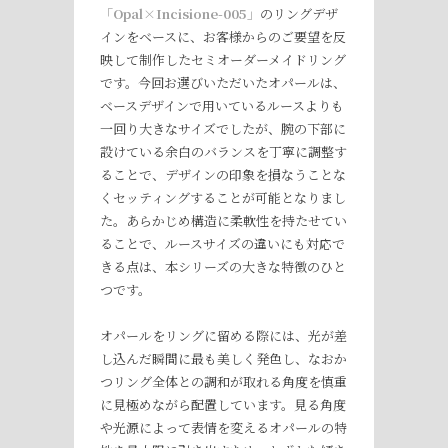
「Opal×Incisione-005」
のリングデザ
インをベースに、お客様からのご要望を反
映して制作したセミオーダーメイドリング
です。今回お選びいただいたオパールは、
ベースデザインで用いているルースよりも
一回り大きなサイズでしたが、腕の下部に
設けている余白のバランスを丁寧に調整す
ることで、デザインの印象を損なうことな
くセッティングすることが可能となりまし
た。あらかじめ構造に柔軟性を持たせてい
ることで、ルースサイズの違いにも対応で
きる点は、本シリーズの大きな特徴のひと
つです。
オパールをリングに留める際には、光が差
し込んだ瞬間に最も美しく発色し、なおか
つリング全体との調和が取れる角度を慎重
に見極めながら配置しています。見る角度
や光源によって表情を変えるオパールの特