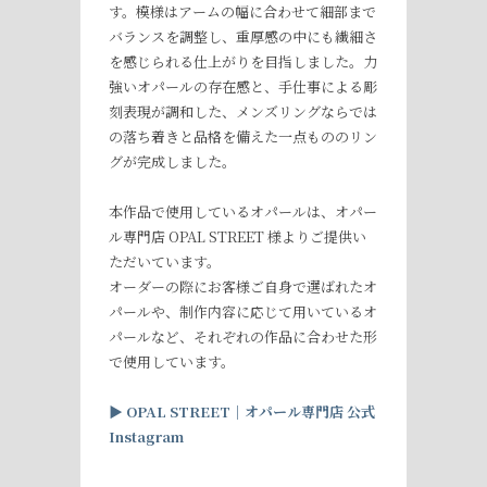
す。模様はアームの幅に合わせて細部まで
バランスを調整し、重厚感の中にも繊細さ
を感じられる仕上がりを目指しました。力
強いオパールの存在感と、手仕事による彫
刻表現が調和した、メンズリングならでは
の落ち着きと品格を備えた一点もののリン
グが完成しました。
本作品で使用しているオパールは、オパー
ル専門店 OPAL STREET 様よりご提供い
ただいています。
オーダーの際にお客様ご自身で選ばれたオ
パールや、制作内容に応じて用いているオ
パールなど、それぞれの作品に合わせた形
で使用しています。
▶︎
OPAL STREET
｜オパール専門店
公式
Instagram