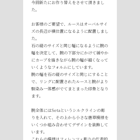
今回新たにお作り替えをさせて頂きまし
た。
お客様のご要望で、ルースはオーバルサイ
ズの長辺が横位置になるように配置しまし
た。
石の縦のサイズと同じ幅になるように腕の
幅を決定して、腕の下部分にかけて緩やか
にカーブを描きながら腕の幅が細くなって
いくようなフォルムにしています。
腕の幅を石の縦のサイズと同じにすること
で、リングに配置されたルースと腕がより
馴染み一体感がでてまとまった印象となり
ます。
腕全体にはSetaというシルクラインの彫
りを入れて、その上から小さな唐草模様を
いくつか組み合わせてデザインを装飾して
います。
これらの模様はフィレンツェ彫りの代表的