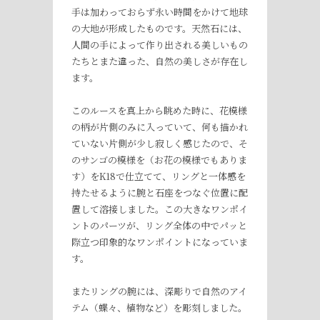
手は加わっておらず永い時間をかけて地球
の大地が形成したものです。天然石には、
人間の手によって作り出される美しいもの
たちとまた違った、自然の美しさが存在し
ます。
このルースを真上から眺めた時に、花模様
の柄が片側のみに入っていて、何も描かれ
ていない片側が少し寂しく感じたので、そ
のサンゴの模様を（お花の模様でもありま
す）をK18で仕立てて、リングと一体感を
持たせるように腕と石座をつなぐ位置に配
置して溶接しました。この大きなワンポイ
ントのパーツが、リング全体の中でパッと
際立つ印象的なワンポイントになっていま
す。
またリングの腕には、深彫りで自然のアイ
テム（蝶々、植物など）を彫刻しました。