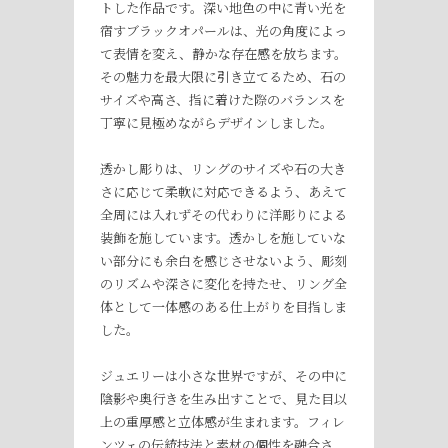
トした作品です。深い地色の中に青い光を
宿すブラックオパールは、光の角度によっ
て表情を変え、静かな存在感を放ちます。
その魅力を最大限に引き立てるため、石の
サイズや高さ、指に着けた際のバランスを
丁寧に見極めながらデザインしました。
透かし彫りは、リングのサイズや石の大き
さに応じて柔軟に対応できるよう、あえて
全周には入れずその代わりに洋彫りによる
装飾を施しています。透かしを施していな
い部分にも余白を感じさせないよう、彫刻
のリズムや深さに変化を持たせ、リング全
体として一体感のある仕上がりを目指しま
した。
ジュエリーは小さな世界ですが、その中に
陰影や奥行きを生み出すことで、見た目以
上の重厚感と立体感が生まれます。フィレ
ンツェの伝統技法と素材の個性を融合さ