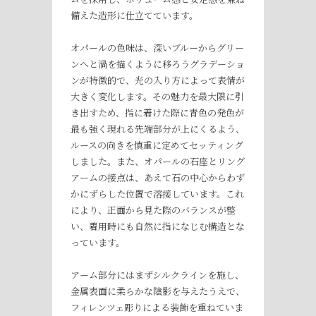
備えた造形に仕立てています。
オパールの色味は、深いブルーからグリー
ンへと渦を描くように移ろうグラデーショ
ンが特徴的で、光の入り方によって表情が
大きく変化します。その魅力を最大限に引
き出すため、指に着けた際に青色の発色が
最も強く現れる先端部分が上にくるよう、
ルースの向きを慎重に定めてセッティング
しました。また、オパールの石座とリング
アームの接点は、あえて石の中心からわず
かにずらした位置で溶接しています。これ
により、正面から見た際のバランスが整
い、着用時にも自然に指になじむ構造とな
っています。
アーム部分にはまずシルクラインを施し、
金属表面に柔らかな陰影を与えたうえで、
フィレンツェ彫りによる装飾を重ねていま