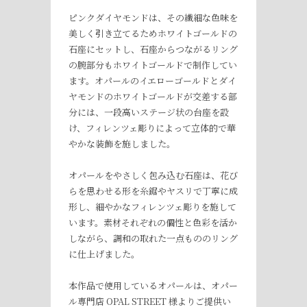
ピンクダイヤモンドは、その繊細な色味を
美しく引き立てるためホワイトゴールドの
石座にセットし、石座からつながるリング
の腕部分もホワイトゴールドで制作してい
ます。オパールのイエローゴールドとダイ
ヤモンドのホワイトゴールドが交差する部
分には、一段高いステージ状の台座を設
け、フィレンツェ彫りによって立体的で華
やかな装飾を施しました。
オパールをやさしく包み込む石座は、花び
らを思わせる形を糸鋸やヤスリで丁寧に成
形し、細やかなフィレンツェ彫りを施して
います。素材それぞれの個性と色彩を活か
しながら、調和の取れた一点もののリング
に仕上げました。
本作品で使用しているオパールは、オパー
ル専門店 OPAL STREET 様よりご提供い